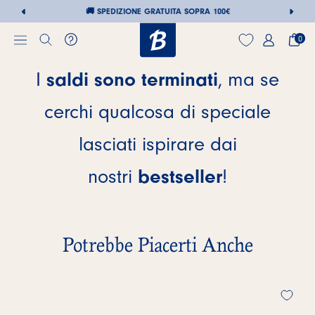
Vai
🚚
SPEDIZIONE GRATUITA SOPRA 100€
al
0
contenuto
I
saldi sono terminati
, ma se
cerchi qualcosa di speciale
lasciati ispirare dai
nostri
bestseller
!
Potrebbe Piacerti Anche