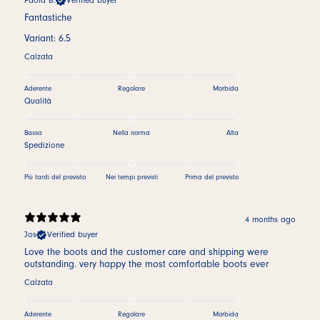
Paola B.
Verified buyer
Fantastiche
Variant: 6.5
Calzata
Aderente
Regolare
Morbida
Qualità
Bassa
Nella norma
Alta
Spedizione
Più tardi del previsto
Nei tempi previsti
Prima del previsto
4 months ago
Jos
Verified buyer
Love the boots and the customer care and shipping were
outstanding. very happy the most comfortable boots ever
Calzata
Aderente
Regolare
Morbida