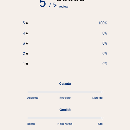
5
/ 5
1 review
5
100
%
4
0
%
3
0
%
2
0
%
1
0
%
Calzata
Aderente
Regolare
Morbida
Qualità
Bassa
Nella norma
Alta