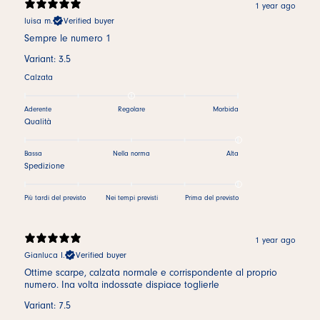
1 year ago
luisa m.
Verified buyer
Sempre le numero 1
Variant: 3.5
Calzata
Aderente
Regolare
Morbida
Qualità
Bassa
Nella norma
Alta
Spedizione
Più tardi del previsto
Nei tempi previsti
Prima del previsto
1 year ago
Gianluca I.
Verified buyer
Ottime scarpe, calzata normale e corrispondente al proprio
numero. Ina volta indossate dispiace toglierle
Variant: 7.5