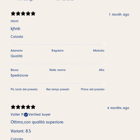
1 month ago
moni
kjhnb
Calzata
Aderente
Regolare
Morbida
Qualità
Bassa
Nella norma
Alta
Spedizione
Più tardi del previsto
Nei tempi previsti
Prima del previsto
4 months ago
Valter P.
Verified buyer
Ottimo,con qualità superiore.
Variant: 8.5
Calzata