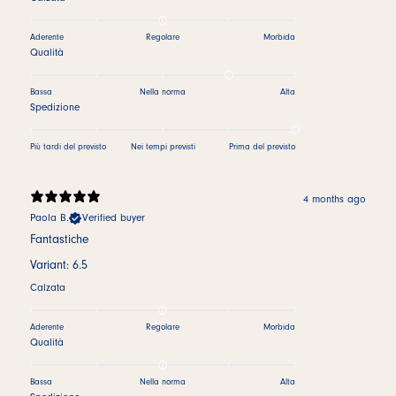
Aderente
Regolare
Morbida
Qualità
Bassa
Nella norma
Alta
Spedizione
Più tardi del previsto
Nei tempi previsti
Prima del previsto
4 months ago
Paola B.
Verified buyer
Fantastiche
Variant: 6.5
Calzata
Aderente
Regolare
Morbida
Qualità
Bassa
Nella norma
Alta