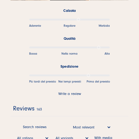
Calzata
Aderente
Regolare
Morbida
Qualità
Bassa
Nella norma
Alta
Spedizione
Più tardi del previsto
Nei tempi previsti
Prima del previsto
Write a review
Reviews
163
With media