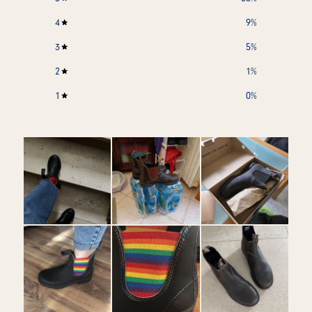
4
9
%
3
5
%
2
1
%
1
0
%