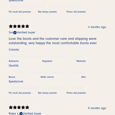
Spedizione
Più tardi del previsto
Nei tempi previsti
Prima del previsto
4 months ago
Jos
Verified buyer
Love the boots and the customer care and shipping were
outstanding. very happy the most comfortable boots ever
Calzata
Aderente
Regolare
Morbida
Qualità
Bassa
Nella norma
Alta
Spedizione
Più tardi del previsto
Nei tempi previsti
Prima del previsto
5 months ago
Remo L.
Verified buyer